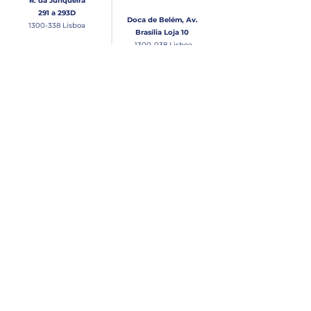
R. da Junqueira
291 a 293D
Doca de Belém, Av.
1300-338
Lisboa
Brasília Loja 10
1300-038
Lisboa
Contacto
Horário
Loja Junqueira:
Seg - Sex
Tel: (+351)
213 639 084
9:00 - 13:00 | 14:30 - 18:00
Tel: (+351)
213 619 049
Chamada para a rede
Sábado (Unicamente na
loja da Junqueira)
fixa nacional
9:00 - 13:00
Loja Estaleiro de Belém:
Domingo
Tel: (+351)
939 926 305
Fechado
Email
lisnautica@gmail.com