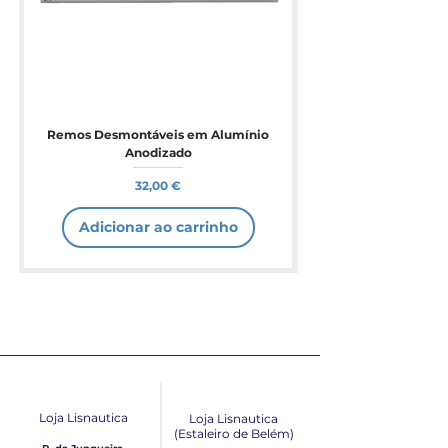
Remos Desmontáveis em Alumínio
Anodizado
Preço
32,00 €
Adicionar ao carrinho
Loja Lisnautica
Loja Lisnautica
(Estaleiro de Belém​)