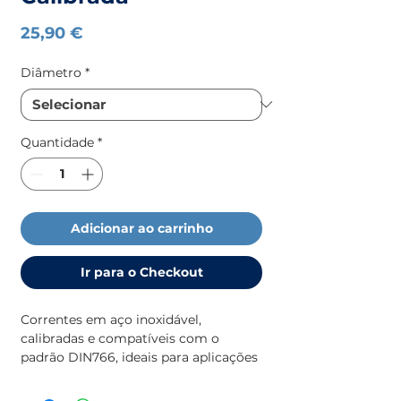
Preço
25,90 €
Diâmetro
*
Quantidade
*
Adicionar ao carrinho
Ir para o Checkout
Correntes em aço inoxidável,
calibradas e compatíveis com o
padrão DIN766, ideais para aplicações
náuticas e industriais que exigem alta
resistência e excelente proteção