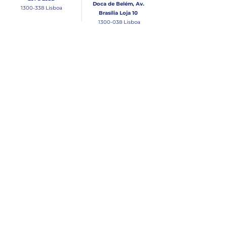
Doca de Belém, Av.
1300-338
Lisboa
Brasília Loja 10
1300-038
Lisboa
Contacto
Horário
Loja Junqueira:
Seg - Sex
Tel: (+351)
213 639 084
9:00 - 13:00 | 14:30 - 18:00
Tel: (+351)
213 619 049
Chamada para a rede
Sábado (Unicamente na
loja da Junqueira)
fixa nacional
9:00 - 13:00
Loja Estaleiro de Belém:
Domingo
Tel: (+351)
939 926 305
Fechado
Email
lisnautica@gmail.com