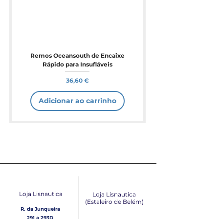
Remos Oceansouth de Encaixe
Rápido para Insufláveis
Preço
36,60 €
Adicionar ao carrinho
Loja Lisnautica
Loja Lisnautica
(Estaleiro de Belém​)
R. da Junqueira
291 a 293D