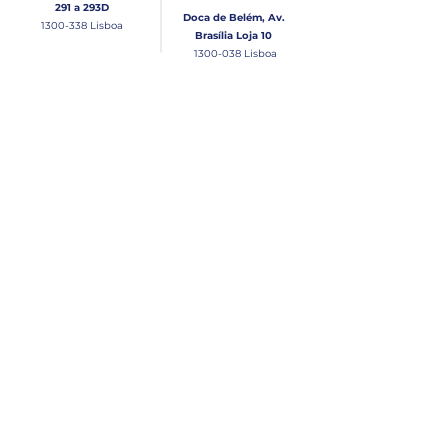
291 a 293D
Doca de Belém, Av.
1300-338
Lisboa
Brasília Loja 10
1300-038
Lisboa
Contacto
Horário
Loja Junqueira:
Seg - Sex
Tel: (+351)
213 639 084
9:00 - 13:00 | 14:30 - 18:00
Tel: (+351)
213 619 049
Chamada para a rede
Sábado (Unicamente na
loja da Junqueira)
fixa nacional
9:00 - 13:00
Loja Estaleiro de Belém:
Domingo
Tel: (+351)
939 926 305
Fechado
Email
lisnautica@gmail.com