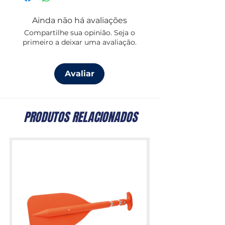
Construção robusta pensada para
uso marítimo
Ainda não há avaliações
Dimensões: 140X200cm
Compartilhe sua opinião. Seja o
Cor: Branco
primeiro a deixar uma avaliação.
Design da coleção Coastal, Marine
Business
Disponível até esgotar o stock
Avaliar
existente do fornecedor
PRODUTOS RELACIONADOS