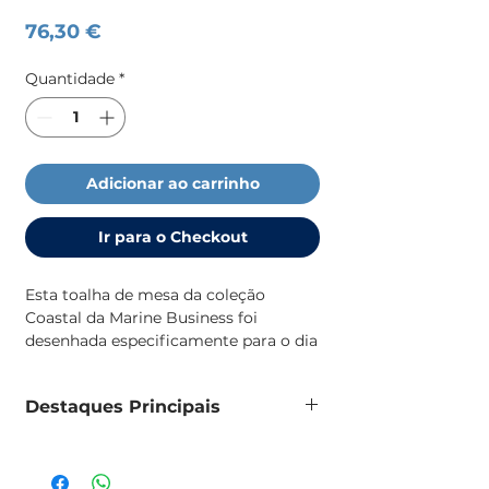
Preço
76,30 €
Quantidade
*
Adicionar ao carrinho
Ir para o Checkout
Esta toalha de mesa da coleção
Coastal da Marine Business foi
desenhada especificamente para o dia
a dia a bordo, combinando robustez,
estética náutica e praticidade.
Destaques Principais
Design náutico exclusivo da
coleção Coastal