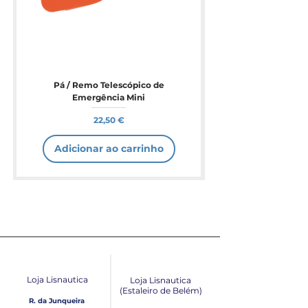
Pá / Remo Telescópico de
Emergência Mini
Preço
22,50 €
Adicionar ao carrinho
Loja Lisnautica
Loja Lisnautica
(Estaleiro de Belém​)
R. da Junqueira