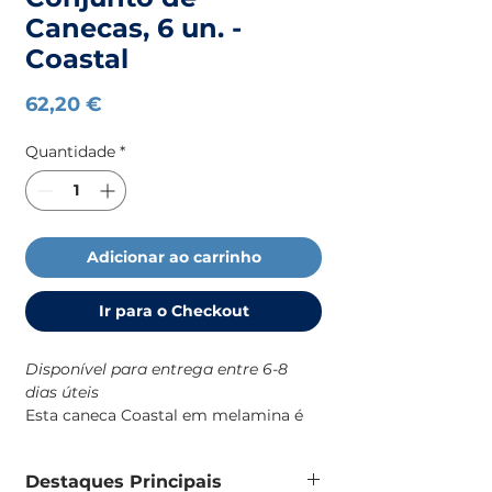
Canecas, 6 un. -
Coastal
Preço
62,20 €
Quantidade
*
Adicionar ao carrinho
Ir para o Checkout
Disponível para entrega entre 6-8
dias úteis
Esta caneca Coastal em melamina é
uma solução prática e resistente para
o dia a dia a bordo, com um design
Destaques Principais
robusto e de identidade náutica que