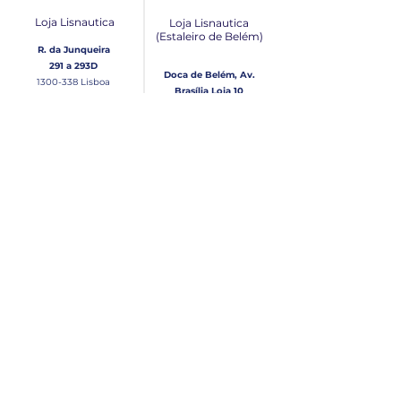
Loja Lisnautica
Loja Lisnautica
(Estaleiro de Belém​)
R. da Junqueira
291 a 293D
Doca de Belém, Av.
1300-338
Lisboa
Brasília Loja 10
1300-038
Lisboa
Contacto
Horário
Loja Junqueira:
Seg - Sex
Tel: (+351)
213 639 084
9:00 - 13:00 | 14:30 - 18:00
Tel: (+351)
213 619 049
Chamada para a rede
Sábado (Unicamente na
loja da Junqueira)
fixa nacional
9:00 - 13:00
Loja Estaleiro de Belém:
Domingo
Tel: (+351)
939 926 305
Fechado