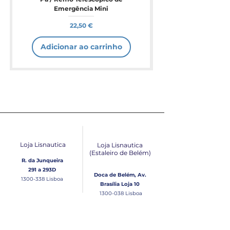
Emergência Mini
Preço
22,50 €
Adicionar ao carrinho
Loja Lisnautica
Loja Lisnautica
(Estaleiro de Belém​)
R. da Junqueira
291 a 293D
Doca de Belém, Av.
1300-338
Lisboa
Brasília Loja 10
1300-038
Lisboa