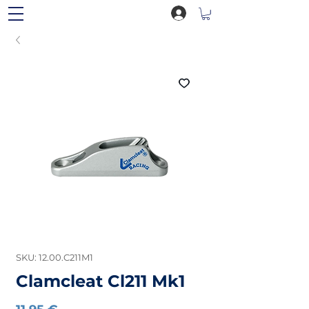
SKU: 12.00.C211M1
Clamcleat Cl211 Mk1
Preço