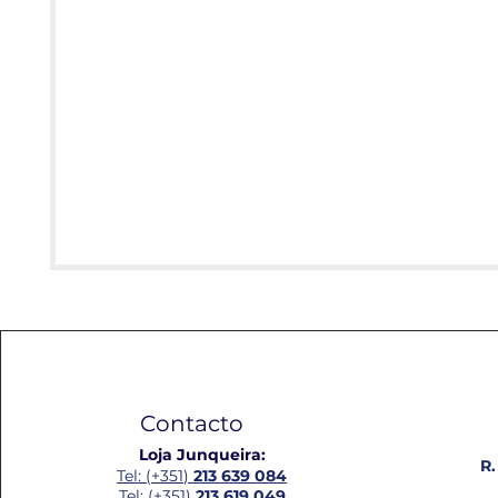
Contacto
Loja Junqueira:
R.
Tel: (+351)
213 639 084
Tel: (+351)
213 619 049