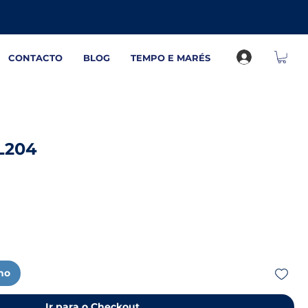
CONTACTO
BLOG
TEMPO E MARÉS
L204
nho
Ir para o Checkout