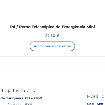
Pá / Remo Telescópico de Emergência Mini
Preço
22,50 €
Adicionar ao carrinho
Loja Lisnautica
Horário
 da Junqueira 291 a 293D
Seg - Sex
1300-338 Lisboa