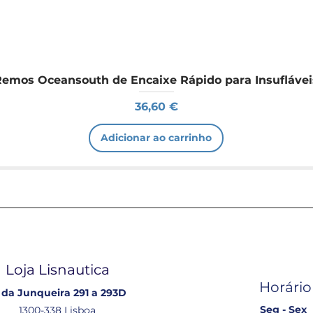
Remos Oceansouth de Encaixe Rápido para Insuflávei
Preço
36,60 €
Adicionar ao carrinho
Loja Lisnautica
Horário
 da Junqueira 291 a 293D
Seg - Sex
1300-338 Lisboa