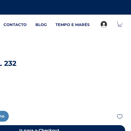
CONTACTO
BLOG
TEMPO E MARÉS
L 232
nho
Ir para o Checkout