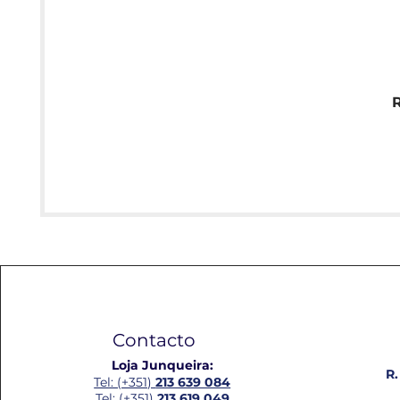
Contacto
Loja Junqueira:
R.
Tel: (+351)
213 639 084
Tel: (+351)
213 619 049