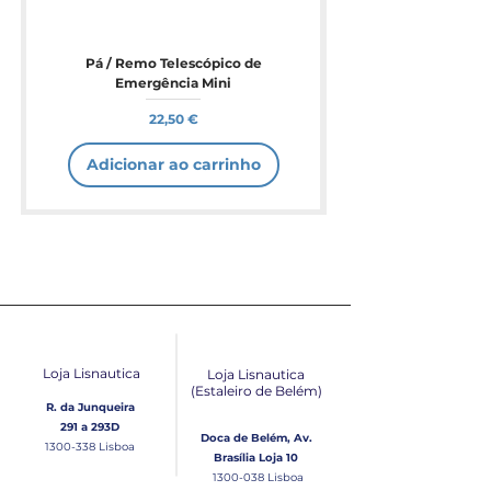
Pá / Remo Telescópico de
Emergência Mini
Preço
22,50 €
Adicionar ao carrinho
Loja Lisnautica
Loja Lisnautica
(Estaleiro de Belém​)
R. da Junqueira
291 a 293D
Doca de Belém, Av.
1300-338
Lisboa
Brasília Loja 10
1300-038
Lisboa