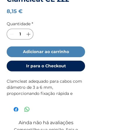
Preço
8,15 €
Quantidade
*
Adicionar ao carrinho
Ir para o Checkout
Clamcleat adequado para cabos com
diâmetro de 3 a 6 mm,
proporcionando fixação rápida e
segura. Fabricado em material
resistente para garantir durabilidade e
alto desempenho.
Ainda não há avaliações
Compartilhe sua opinião. Seja o