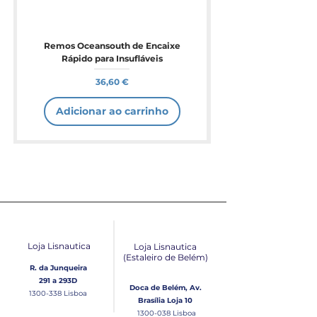
Remos Oceansouth de Encaixe
Rápido para Insufláveis
Preço
36,60 €
Adicionar ao carrinho
Loja Lisnautica
Loja Lisnautica
(Estaleiro de Belém​)
R. da Junqueira
291 a 293D
Doca de Belém, Av.
1300-338
Lisboa
Brasília Loja 10
1300-038
Lisboa