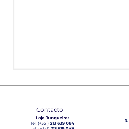
Contacto
Loja Junqueira:
R.
Tel: (+351)
213 639 084
Tel: (+351)
213 619 049