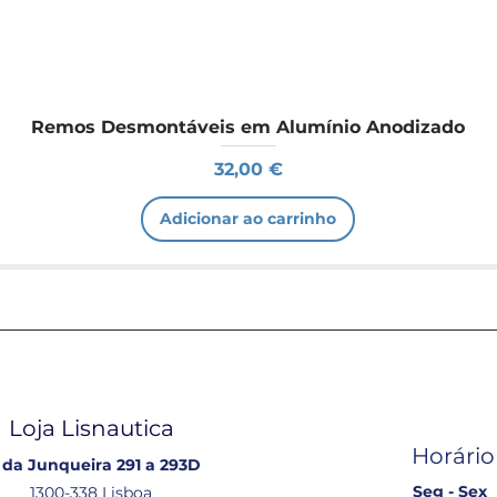
Remos Desmontáveis em Alumínio Anodizado
Preço
32,00 €
Adicionar ao carrinho
Loja Lisnautica
Horário
 da Junqueira 291 a 293D
Seg - Sex
1300-338 Lisboa