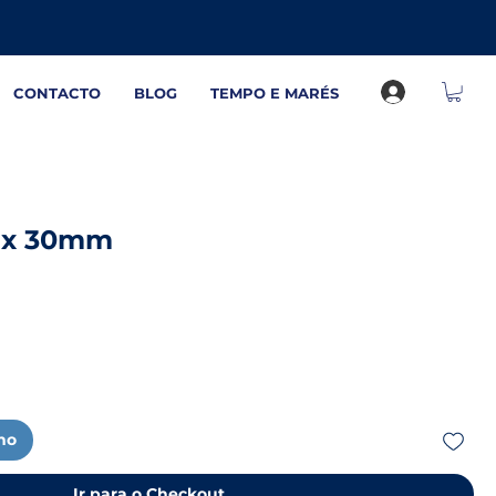
CONTACTO
BLOG
TEMPO E MARÉS
ox 30mm
nho
Ir para o Checkout