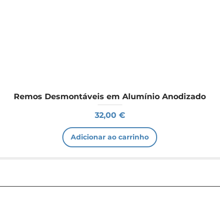
Remos Desmontáveis em Alumínio Anodizado
Preço
32,00 €
Adicionar ao carrinho