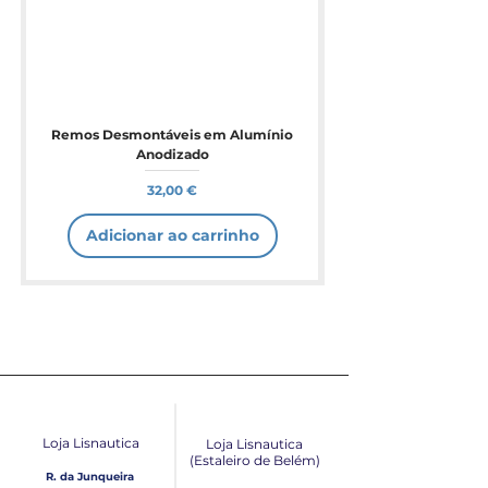
Remos Desmontáveis em Alumínio
Anodizado
Preço
32,00 €
Adicionar ao carrinho
Loja Lisnautica
Loja Lisnautica
(Estaleiro de Belém​)
R. da Junqueira