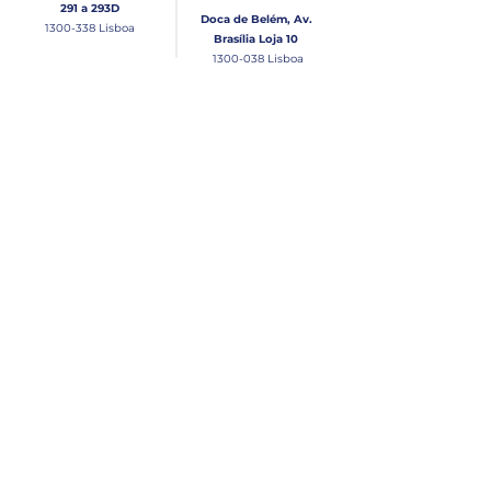
291 a 293D
Doca de Belém, Av.
1300-338
Lisboa
Brasília Loja 10
1300-038
Lisboa
Contacto
Horário
Loja Junqueira:
Seg - Sex
Tel: (+351)
213 639 084
9:00 - 13:00 | 14:30 - 18:00
Tel: (+351)
213 619 049
Chamada para a rede
Sábado (Unicamente na
loja da Junqueira)
fixa nacional
9:00 - 13:00
Loja Estaleiro de Belém:
Domingo
Tel: (+351)
939 926 305
Fechado
Email
lisnautica@gmail.com