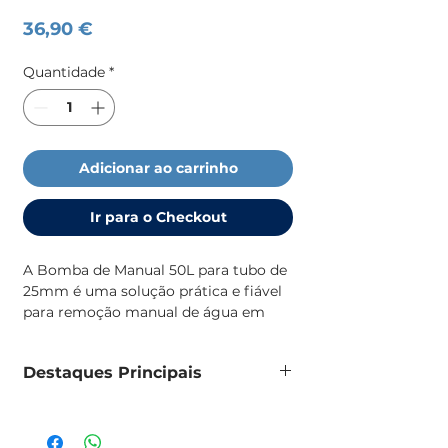
Preço
36,90 €
Quantidade
*
Adicionar ao carrinho
Ir para o Checkout
A Bomba de Manual 50L para tubo de
25mm é uma solução prática e fiável
para remoção manual de água em
embarcações, pranchas SUP e
pequenas aplicações náuticas.
Destaques Principais
Compacta e leve, foi desenvolvida
para proporcionar uma drenagem
Bomba manual compacta e leve
eficiente em situações de emergência
Para tubo de 25 MM de diametro
ou manutenção, sendo um acessório