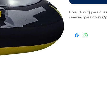
Boia (donut) para dua
diversão para dois? Op
Este funtube para dua
mas para duas pessoa
quantidade de ação de
firmemente nas alças 
O YellowV Triangle é u
um tubo interno de PV
rapidamente com o co
de sua escolha atravé
amigo em uma aventu
Facilmente protegido 
de guardar.
Capa de nylon sólida 3