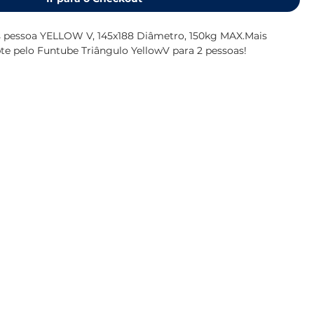
s pessoa YELLOW V, 145x188 Diâmetro, 150kg MAX.Mais
te pelo Funtube Triângulo YellowV para 2 pessoas!
s pessoas oferece a mesma diversão que o YellowV Donut,
s ao mesmo tempo. Sentado confortavelmente ou deitado: a
pende de você e de seu parceiro no crime. Segure-se
ergonômicas e salte confortavelmente pela esteira.
m funtube para 2 pessoas. Uma capa de náilon resistente e
C garantem um passeio confortável. Prenda o tubo
nector rápido e aplique pressão facilmente com uma bomba
s da
Válvula Boston
. O Triângulo leva você e seu melhor
ra!
em 5 segundos usando o conector rápidoMuito leve e fácil
 anos de garantia