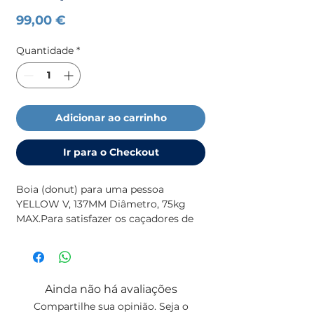
Preço
99,00 €
Quantidade
*
Adicionar ao carrinho
Ir para o Checkout
Boia (donut) para uma pessoa 
YELLOW V, 137MM Diâmetro, 75kg 
MAX.Para satisfazer os caçadores de 
adrenalina, a série funtube foi 
adicionada para a nova temporada. 
Esses divertidosfuntubes são o início 
de qualquer atividade divertida. A 
Ainda não há avaliações
sólida qualidade dos Donuts oferece 
Compartilhe sua opinião. Seja o
inúmeraspossibilidades de diversão, 