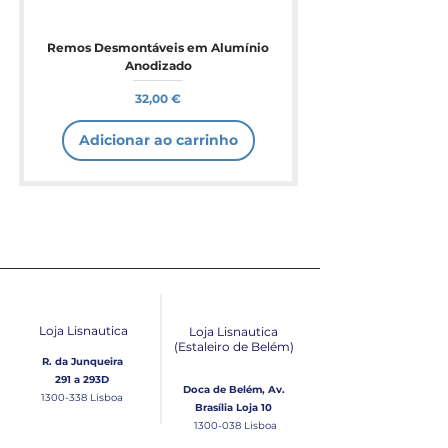
Remos Desmontáveis em Alumínio
Anodizado
Preço
32,00 €
Adicionar ao carrinho
Loja Lisnautica
Loja Lisnautica
(Estaleiro de Belém​)
R. da Junqueira
291 a 293D
Doca de Belém, Av.
1300-338
Lisboa
Brasília Loja 10
1300-038
Lisboa