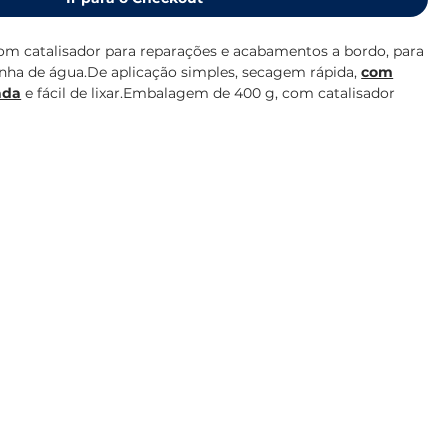
om catalisador para reparações e acabamentos a bordo, para
inha de água.De aplicação simples, secagem rápida,
com
ada
e fácil de lixar.Embalagem de 400 g, com catalisador
lês) chrome-
nnibpcajpcglclefindmkaj/https://www.airo-
M_EN.pdf