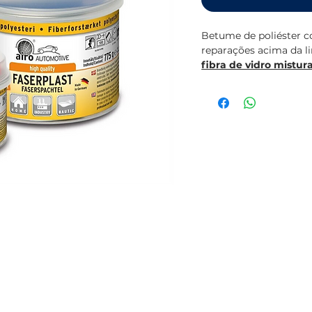
Betume de poliéster c
reparações acima da l
fibra de vidro mistur
Ficha técnica (em ing
extension://efaidnbmn
chemie.com/pdf/G2_T