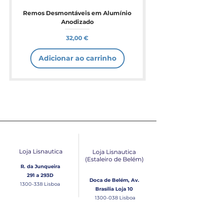
Remos Desmontáveis em Alumínio
Anodizado
Preço
32,00 €
Adicionar ao carrinho
Loja Lisnautica
Loja Lisnautica
(Estaleiro de Belém​)
R. da Junqueira
291 a 293D
Doca de Belém, Av.
1300-338
Lisboa
Brasília Loja 10
1300-038
Lisboa