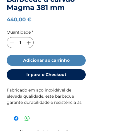
Magma 381 mm
Preço
440,00 €
Quantidade
*
Adicionar ao carrinho
Ir para o Checkout
Fabricado em aço inoxidável de
elevada qualidade, este barbecue
garante durabilidade e resistência às
condições marítimas. A sua tampa
articulada e perfeitamente balanceada
impede que se feche
involuntariamente e funciona como