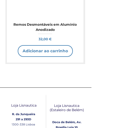
Remos Desmontáveis em Alumínio
Anodizado
Preço
32,00 €
Adicionar ao carrinho
Loja Lisnautica
Loja Lisnautica
(Estaleiro de Belém​)
R. da Junqueira
291 a 293D
Doca de Belém, Av.
1300-338
Lisboa
Brasília Loja 10