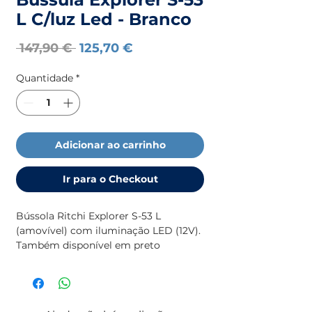
L C/luz Led - Branco
Preço
Preço
 147,90 € 
125,70 €
normal
promocional
Quantidade
*
Adicionar ao carrinho
Ir para o Checkout
Bússola Ritchi Explorer S-53 L
(amovível) com iluminação LED (12V).
Também disponível em preto