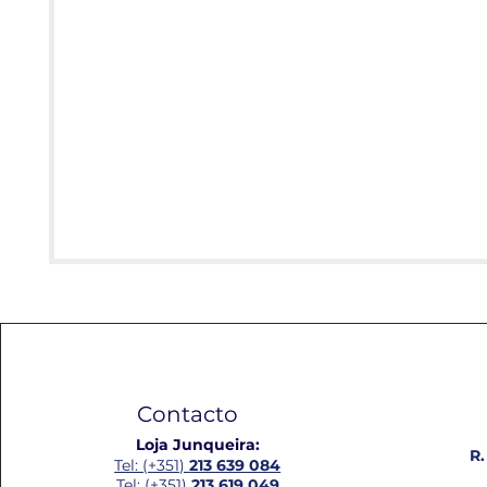
Contacto
Loja Junqueira:
R.
Tel: (+351)
213 639 084
Tel: (+351)
213 619 049