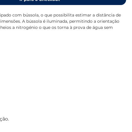
ipado com bússola, o que possibilita estimar a distância de 
imensões. A bússola é iluminada, permitindo a orientação 
heios a nitrogénio o que os torna à prova de água sem 
e modelo flutua. A focagem individual também contribui 
endente da imagem que pode ser observada através destes 
 água * focagem individual *prisma de alta qualidade Bak4 
o de camada múltiplo ("Multi Coated") *anti embaciamento 
revestidos a borracha *Ampliação / Diâmetro 7x50 *saída de 
de Visão a 1000 mt: 132mt * Peso: 890g
ção.