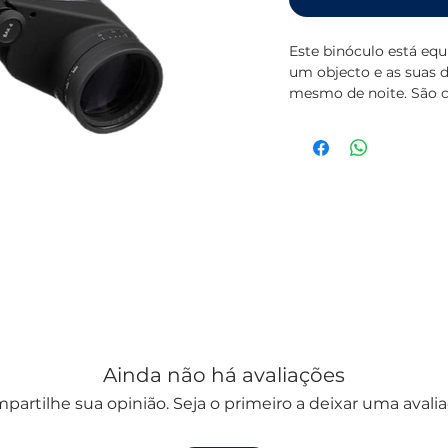
Este binóculo está equ
um objecto e as suas d
mesmo de noite. São c
nunca embaciarem, est
para a nitidez surpre
binóculos. *à prova de
*lentes com tratament
*cheios a nitrogénio *
pupila: 6.8mm *Campo 
Ainda não há avaliações
partilhe sua opinião. Seja o primeiro a deixar uma avalia