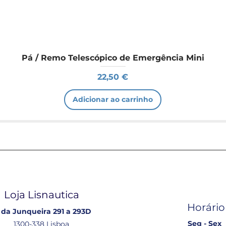
Pá / Remo Telescópico de Emergência Mini
Preço
22,50 €
Adicionar ao carrinho
Loja Lisnautica
Horário
 da Junqueira 291 a 293D
Seg - Sex
1300-338 Lisboa