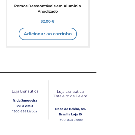
Remos Desmontáveis em Alumínio
Anodizado
Preço
32,00 €
Adicionar ao carrinho
Loja Lisnautica
Loja Lisnautica
(Estaleiro de Belém​)
R. da Junqueira
291 a 293D
Doca de Belém, Av.
1300-338
Lisboa
Brasília Loja 10
1300-038
Lisboa