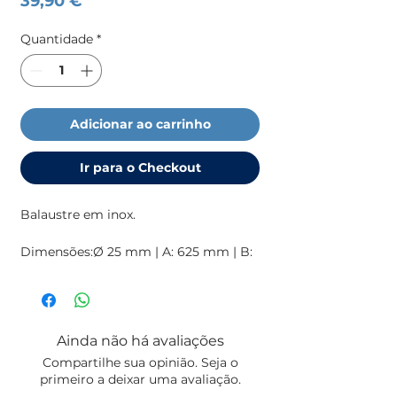
39,90 €
Quantidade
*
Adicionar ao carrinho
Ir para o Checkout
Balaustre em inox.
Dimensões:Ø 25 mm | A: 625 mm | B:
614 mm | C: 315 mm | F1 Ø 10,2 mm |
F2 Ø 10,2
Ainda não há avaliações
Compartilhe sua opinião. Seja o
primeiro a deixar uma avaliação.