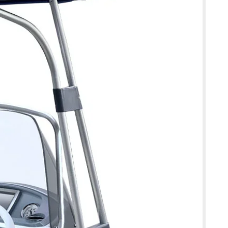
er ou fibra de vidro epóxi
iéster ou fibra de vidro epóxi, a cera existente deve ser
om um agente desparafinizante. Em seguida, a área deve
e grão 60 a 100 e desengordurada com água e sabão.
io e aço
 metálicas, como alumínio e aço, é necessário aplicar um
 proteja contra ferrugem ou corrosão. O KiwiGrip adere
mário epóxi desde que este ainda esteja ligeiramente
totalmente curado. Caso não se utilize primário, a superfície
ixa de grão entre 100 e 220 e limpa com um pano húmido pelo
ra
eira exigem a aplicação prévia de uma camada seladora,
silicone, para impedir a penetração de água ou solventes.