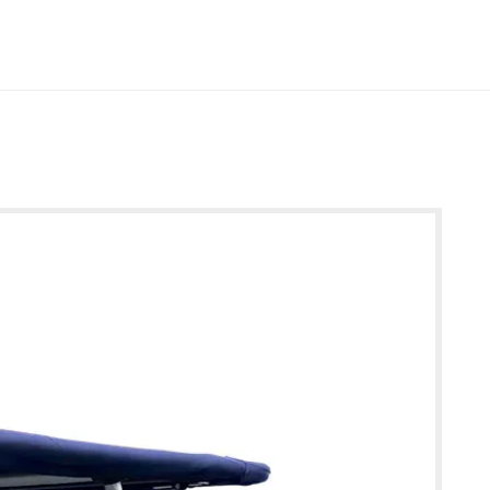
limpar
(à base de água)
ode acelerar em demasia a secagem da tinta, dificultando a
deira, fibra de vidro, betão, metal, alumínio, entre outros
ssário, o KiwiGrip pode ser diluído com até 10% de água, o
ica em bolsa
— mais sustentável e fácil de usar do que as
ligeiramente o tempo de secagem.
 cores
: branco, creme e cinzento
o
po e preciso, a fita adesiva utilizada para delimitar a área
uanto o produto ainda estiver húmido. É aconselhável testar
de
2 m²
 de aplicação numa superfície de ensaio, como madeira
 1 litro) cobrem até
8 m²
 para garantir que o resultado final corresponde ao
licar o produto por áreas pequenas de cada vez. Caso o
isfatório, o KiwiGrip pode ser facilmente removido com um
ue possível, recomenda-se realizar a aplicação com o apoio
 de modo a facilitar o trabalho.
at antigo
ntigo, deve-se esfregar a área com uma escova de aço
 desengordurante de boa qualidade, para remover quaisquer
 sujidade, óleo ou cera. É importante eliminar por completo
ra, especialmente se a superfície tiver sido encerada nos