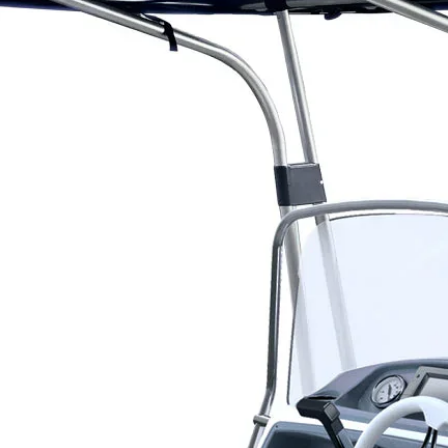
últimos cinco anos.
Preparação de poliést
Para superfícies em pol
totalmente removida c
ser lixada com lixa d
Preparação de alumín
No caso de superfícies
primário adequado que
corretamente a um pri
pegajoso, ou seja, não 
deve ser lixada com l
menos três vezes.
Preparação de madei
As superfícies em mad
preferencialmente sem 