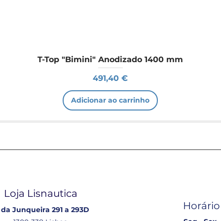
pisada, desde que sem
horas, mantendo algum
uma semana, altura em
resistência.
T-Top "Bimini" Anodizado 1400 mm
Reaplicação
Preço
491,40 €
Se for necessário reap
superfície com sabão.
Adicionar ao carrinho
técnica de aplicação u
Loja Lisnautica
Horário
 da Junqueira 291 a 293D