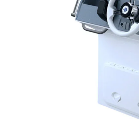
Depois de selada, a ma
cuidadosamente com p
Preparação de azulej
Nos casos de azulejos,
completamente isenta
desengordurante é ger
secagem.
Preparação de pavime
Para pavimentos de vi
desparafinizante. Em s
entre 80 e 150 para el
antes da aplicação.
Tempo de secagem e
O tempo de secagem d
humidade relativa. Ap
realizar uma nova demã