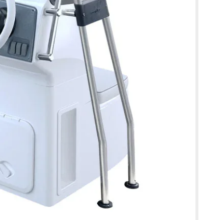
deira deve ser lixada com lixa de grão 100 a 220 e limpa
ano húmido três vezes, de forma a remover todo o pó.
os, mármore e porcelana
 mármore ou porcelana, a superfície deve estar
 de óleos ou resíduos de sabão. Uma limpeza com sabão
almente suficiente, seguida de remoção do pó após
ntos de vinil
nil, deve proceder-se à limpeza com um agente
eguida, a superfície deve ser desbastada com lixa de grão
iminar o brilho. Por fim, limpar com pano húmido três vezes
 cura
o KiwiGrip varia conforme a temperatura ambiente e a
roximadamente quatro horas após a aplicação, é possível
o, se necessário. No dia seguinte, a superfície pode ser