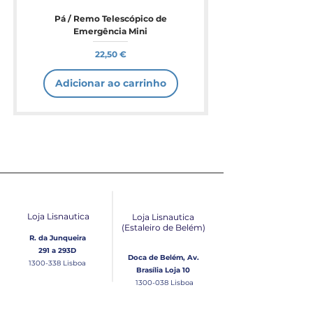
Pá / Remo Telescópico de
Emergência Mini
Preço
22,50 €
Adicionar ao carrinho
Loja Lisnautica
Loja Lisnautica
(Estaleiro de Belém​)
R. da Junqueira
291 a 293D
Doca de Belém, Av.
1300-338
Lisboa
Brasília Loja 10
1300-038
Lisboa