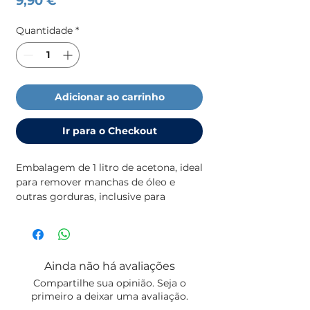
9,90 €
Quantidade
*
Adicionar ao carrinho
Ir para o Checkout
Embalagem de 1 litro de acetona, ideal
para remover manchas de óleo e
outras gorduras, inclusive para
preparar áreas para pintura ou
colagens de vinil e outros.
Recomendado também no uso com
resina epóxida.
Ainda não há avaliações
Compartilhe sua opinião. Seja o
primeiro a deixar uma avaliação.