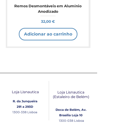
Remos Desmontáveis em Alumínio
Anodizado
Preço
32,00 €
Adicionar ao carrinho
Loja Lisnautica
Loja Lisnautica
(Estaleiro de Belém​)
R. da Junqueira
291 a 293D
Doca de Belém, Av.
1300-338
Lisboa
Brasília Loja 10
1300-038
Lisboa