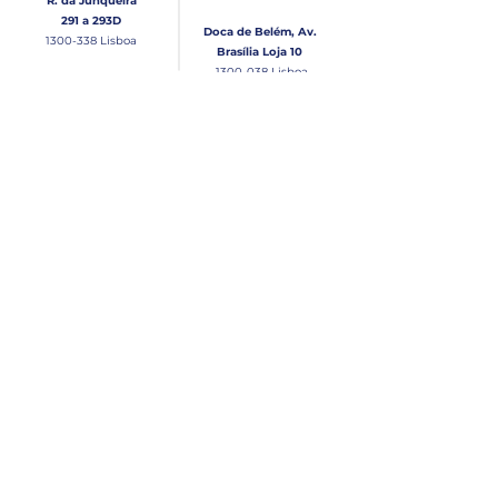
R. da Junqueira
291 a 293D
Doca de Belém, Av.
1300-338
Lisboa
Brasília Loja 10
1300-038
Lisboa
Contacto
Horário
Loja Junqueira:
Seg - Sex
Tel: (+351)
213 639 084
9:00 - 13:00 | 14:30 - 18:00
Tel: (+351)
213 619 049
Chamada para a rede
Sábado (Unicamente na
loja da Junqueira)
fixa nacional
9:00 - 13:00
Loja Estaleiro de Belém:
Domingo
Tel: (+351)
939 926 305
Fechado
Email
lisnautica@gmail.com