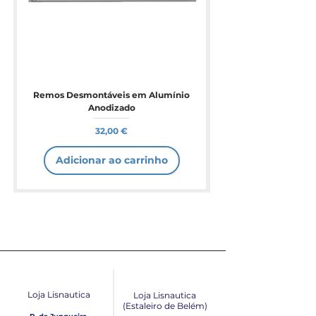
Remos Desmontáveis em Alumínio
Anodizado
Preço
32,00 €
Adicionar ao carrinho
Loja Lisnautica
Loja Lisnautica
(Estaleiro de Belém​)