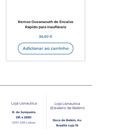
Remos Oceansouth de Encaixe
Rápido para Insufláveis
Preço
36,60 €
Adicionar ao carrinho
Loja Lisnautica
Loja Lisnautica
(Estaleiro de Belém​)
R. da Junqueira
291 a 293D
Doca de Belém, Av.
1300-338
Lisboa
Brasília Loja 10