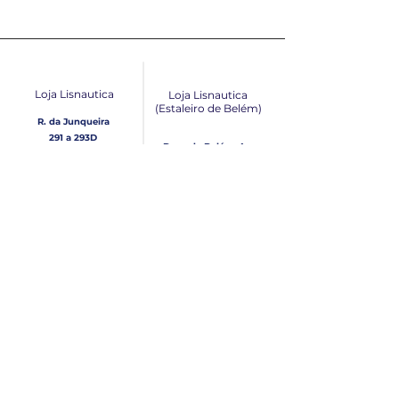
Dimensões
5.9 × 18.0 × 20.4
(cm)
Loja Lisnautica
Loja Lisnautica
(Estaleiro de Belém​)
R. da Junqueira
291 a 293D
Doca de Belém, Av.
1300-338
Lisboa
Brasília Loja 10
1300-038
Lisboa
Contacto
Horário
Loja Junqueira:
Seg - Sex
Tel: (+351)
213 639 084
9:00 - 13:00 | 14:30 - 18:00
Tel: (+351)
213 619 049
Chamada para a rede
Sábado (Unicamente na
loja da Junqueira)
fixa nacional
9:00 - 13:00
Loja Estaleiro de Belém:
Domingo
Tel: (+351)
939 926 305
Fechado