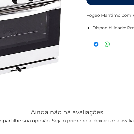
Fogão Marítimo com Fo
Disponibilidade: Pr
Características: Fo
Alimentação: Gás (c
Inclui: Sistema de 
Dimensões exteriore
Dimensões de encast
Potência dos queima
Capacidade do forno:
Peso: 25,5 kg
Ainda não há avaliações
partilhe sua opinião. Seja o primeiro a deixar uma avalia