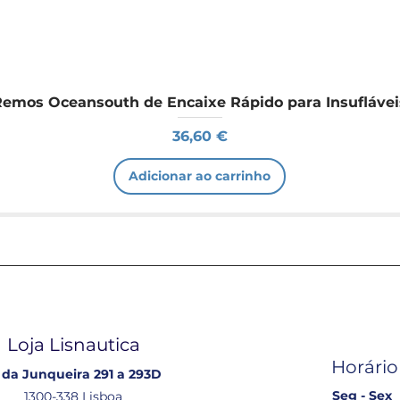
Remos Oceansouth de Encaixe Rápido para Insuflávei
Preço
36,60 €
Adicionar ao carrinho
Loja Lisnautica
Horário
 da Junqueira 291 a 293D
Seg - Sex
1300-338 Lisboa