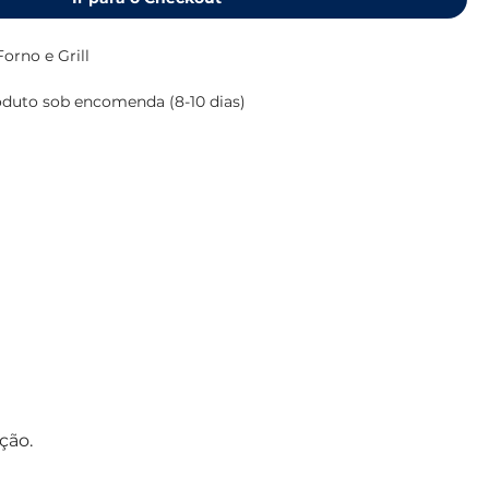
rno e Grill
oduto sob encomenda (8-10 dias)
rno com 2 queimadores e grill em aço inoxidável
ertificação CE)
cardan
s (A x L x P): 470 x 515 x 432 mm
re (A x L x P): 523 x 530 x 523 mm
dores: 1,75 kW - 2,5 kW
 19 litros
ção.