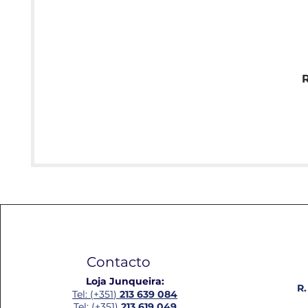
Contacto
Loja Junqueira:
R.
Tel: (+351)
213 639 084
Tel: (+351)
213 619 049