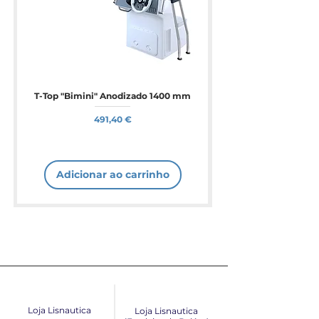
T-Top "Bimini" Anodizado 1400 mm
Preço
491,40 €
Adicionar ao carrinho
Loja Lisnautica
Loja Lisnautica