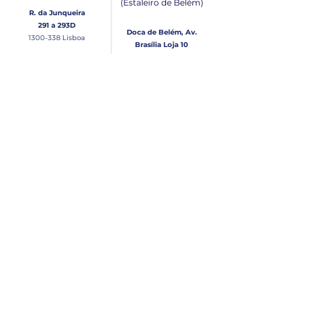
(Estaleiro de Belém​)
R. da Junqueira
291 a 293D
Doca de Belém, Av.
1300-338
Lisboa
Brasília Loja 10
1300-038
Lisboa
Contacto
Horário
Loja Junqueira:
Seg - Sex
Tel: (+351)
213 639 084
9:00 - 13:00 | 14:30 - 18:00
Tel: (+351)
213 619 049
Chamada para a rede
Sábado (Unicamente na
loja da Junqueira)
fixa nacional
9:00 - 13:00
Loja Estaleiro de Belém:
Domingo
Tel: (+351)
939 926 305
Fechado
Email