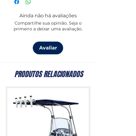
Modelos disponíveis:
Ainda não há avaliações
50A
Compartilhe sua opinião. Seja o
70A
primeiro a deixar uma avaliação.
100A
150A
Avaliar
Design compacto e fiável, garantindo
segurança e desempenho em
ambientes exigentes.
PRODUTOS RELACIONADOS