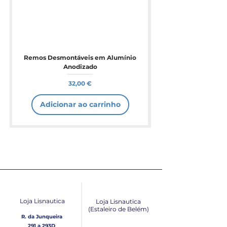
Remos Desmontáveis em Alumínio
Anodizado
Preço
32,00 €
Adicionar ao carrinho
Loja Lisnautica
Loja Lisnautica
(Estaleiro de Belém​)
R. da Junqueira
291 a 293D