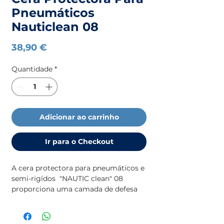
Pneumáticos
Nauticlean 08
Preço
38,90 €
Quantidade
*
Adicionar ao carrinho
Ir para o Checkout
A cera protectora para pneumáticos e 
semi-rigídos  "NAUTIC clean" 08 
proporciona uma camada de defesa 
entre a tela e os elementos, 
hidratando e prevenindo que a 
sujidade, o sal ou os raios solares 