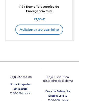
Pá / Remo Telescópico de
Emergência Mini
Preço
22,50 €
Adicionar ao carrinho
Loja Lisnautica
Loja Lisnautica
(Estaleiro de Belém​)
R. da Junqueira
291 a 293D
Doca de Belém, Av.
1300-338
Lisboa
Brasília Loja 10
1300-038
Lisboa