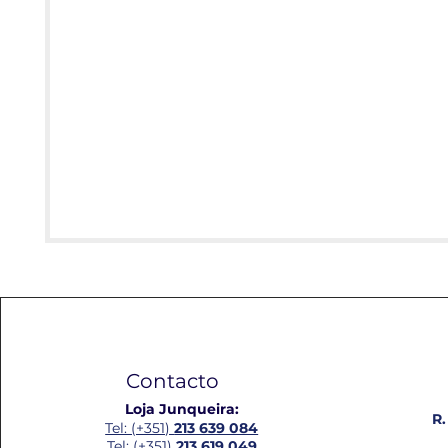
Contacto
Loja Junqueira:
R.
Tel: (+351)
213 639 084
Tel: (+351)
213 619 049