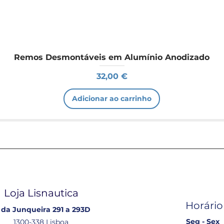
Remos Desmontáveis em Alumínio Anodizado
Preço
32,00 €
Adicionar ao carrinho
Loja Lisnautica
Horário
 da Junqueira 291 a 293D
Seg - Sex
1300-338 Lisboa