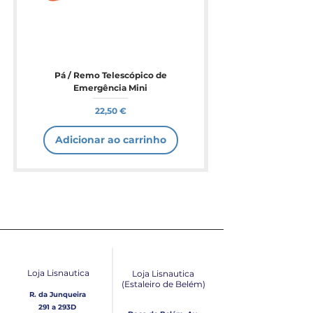
Pá / Remo Telescópico de
Emergência Mini
Preço
22,50 €
Adicionar ao carrinho
Loja Lisnautica
Loja Lisnautica
(Estaleiro de Belém​)
R. da Junqueira
291 a 293D