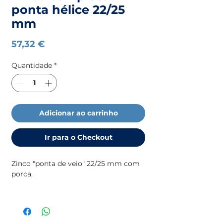
ponta hélice 22/25
mm
Preço
57,32 €
Quantidade
*
Adicionar ao carrinho
Ir para o Checkout
Zinco "ponta de veio" 22/25 mm com
porca.
Para mais informação sobre ânodos
(medidas, motores, etc), consulte
o
catálogo da
TECNOSEAL