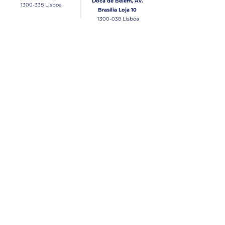
Doca de Belém, Av.
1300-338
Lisboa
Brasília Loja 10
1300-038
Lisboa
Contacto
Horário
Loja Junqueira:
Seg - Sex
Tel: (+351)
213 639 084
9:00 - 13:00 | 14:30 - 18:00
Tel: (+351)
213 619 049
Chamada para a rede
Sábado (Unicamente na
loja da Junqueira)
fixa nacional
9:00 - 13:00
Loja Estaleiro de Belém:
Domingo
Tel: (+351)
939 926 305
Fechado
Email
lisnautica@gmail.com