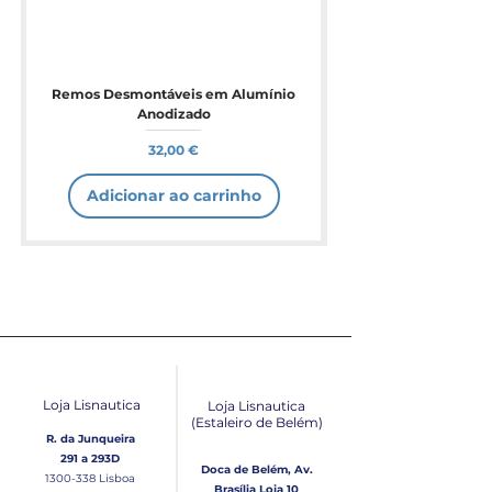
Remos Desmontáveis em Alumínio
Anodizado
Preço
32,00 €
Adicionar ao carrinho
Loja Lisnautica
Loja Lisnautica
(Estaleiro de Belém​)
R. da Junqueira
291 a 293D
Doca de Belém, Av.
1300-338
Lisboa
Brasília Loja 10