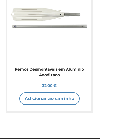
Remos Desmontáveis em Alumínio
Anodizado
Preço
32,00 €
Adicionar ao carrinho