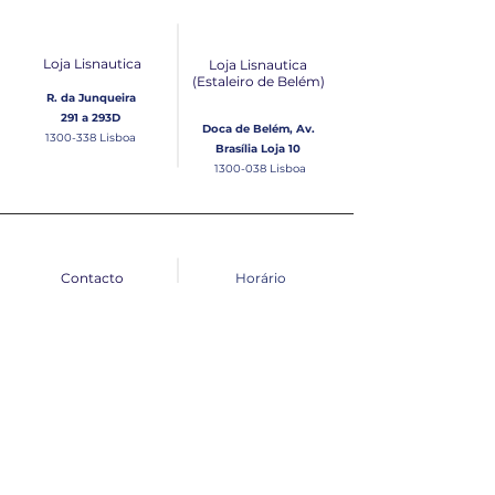
Loja Lisnautica
Loja Lisnautica
(Estaleiro de Belém​)
R. da Junqueira
291 a 293D
Doca de Belém, Av.
1300-338
Lisboa
Brasília Loja 10
1300-038
Lisboa
Contacto
Horário
Loja Junqueira:
Seg - Sex
Tel: (+351)
213 639 084
9:00 - 13:00 | 14:30 - 18:00
Tel: (+351)
213 619 049
Chamada para a rede
Sábado (Unicamente na
loja da Junqueira)
fixa nacional
9:00 - 13:00
Loja Estaleiro de Belém:
Domingo
Tel: (+351)
939 926 305
Fechado