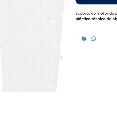
Suporte de motor de
plástico técnico de al
Com medidas generos
compatível com a mai
O
protetor de borbol
parafusos de fixação, 
suporte.
Vantagens principais
Plástico resistente 
Com protetor de bo
Medidas:
430 x 35
Leve, durável e fácil
Ideal para uso em b