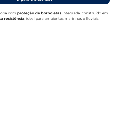
 popa com
proteção de borboletas
integrada, construído em
ta resistência
, ideal para ambientes marinhos e fluviais.
as de
430 x 350 mm
, oferece excelente estabilidade e é
oria dos motores de popa de pequeno e médio porte.
etas
evita o desgaste ou dano causado pelo aperto dos
garantindo maior durabilidade do motor e do próprio
:
à água e raios UV
rboletas incorporado
0 mm
 de instalar
arcos de apoio, pesca ou lazer