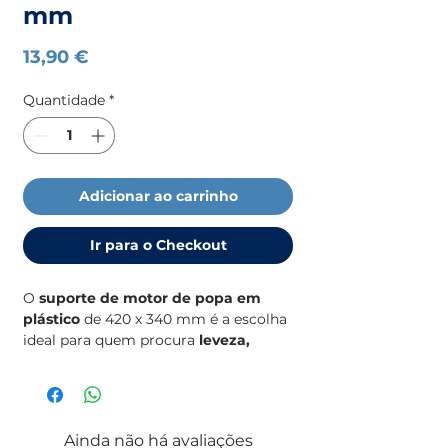
mm
Preço
13,90 €
Quantidade
*
Adicionar ao carrinho
Ir para o Checkout
O
suporte de motor de popa em
plástico
de 420 x 340 mm é a escolha
ideal para quem procura
leveza,
resistência e durabilidade
num só
produto.
Fabricado em
plástico técnico
Ainda não há avaliações
resistente à água e aos raios UV
,