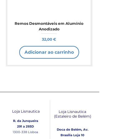
Remos Desmontáveis em Alumínio
Anodizado
Preço
32,00 €
Adicionar ao carrinho
Loja Lisnautica
Loja Lisnautica
(Estaleiro de Belém​)
R. da Junqueira
291 a 293D
Doca de Belém, Av.
1300-338
Lisboa
Brasília Loja 10