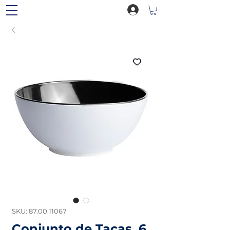
SKU: 87.00.11067
Conjunto de Taças, 6