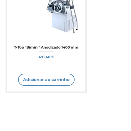
T-Top "Bimini" Anodizado 1400 mm
Preço
491,40 €
Adicionar ao carrinho