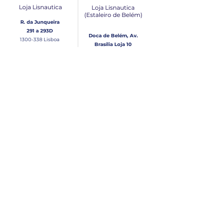
Loja Lisnautica
Loja Lisnautica
(Estaleiro de Belém​)
R. da Junqueira
291 a 293D
Doca de Belém, Av.
1300-338
Lisboa
Brasília Loja 10
1300-038
Lisboa
Contacto
Horário
Loja Junqueira:
Seg - Sex
Tel: (+351)
213 639 084
9:00 - 13:00 | 14:30 - 18:00
Tel: (+351)
213 619 049
Chamada para a rede
Sábado (Unicamente na
loja da Junqueira)
fixa nacional
9:00 - 13:00
Loja Estaleiro de Belém:
Domingo
Tel: (+351)
939 926 305
Fechado