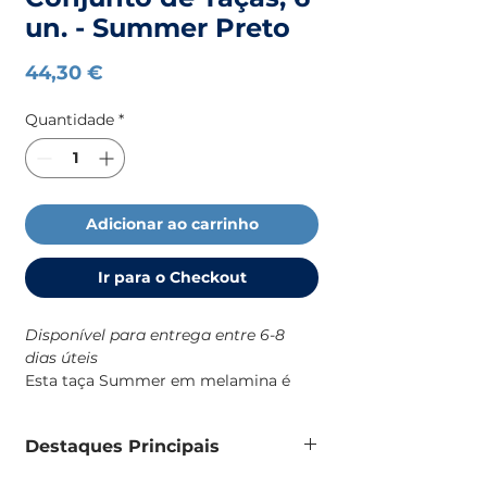
un. - Summer Preto
Preço
44,30 €
Quantidade
*
Adicionar ao carrinho
Ir para o Checkout
Disponível para entrega entre 6-8
dias úteis
Esta taça Summer em melamina é
uma solução prática e resistente para
o dia a dia a bordo, com um design
Destaques Principais
robusto e de identidade náutica que
combina com o resto da coleção
Taça em melamina 100% pura, sem