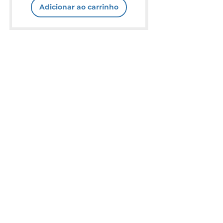
Adicionar ao carrinho
Loja Lisnautica
Loja Lisnautica
(Estaleiro de Belém​)
R. da Junqueira
291 a 293D
Doca de Belém, Av.
1300-338
Lisboa
Brasília Loja 10
1300-038
Lisboa
Contacto
Horário
Loja Junqueira:
Seg - Sex
Tel: (+351)
213 639 084
9:00 - 13:00 | 14:30 - 18:00