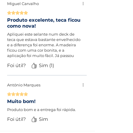
Miguel Carvalho
Rated 5 out of 5 stars.
Produto excelente, teca ficou
como nova!
Apliquei este selante num deck de
teca que estava bastante envelhecido
e a diferença foi enorme. A madeira
ficou com uma cor bonita, e a
aplicação foi muito fácil. Já passou
um verão completo e ainda está
Foi útil?
Sim (1)
impecável. Recomendo a toda a
gente que tenha mobiliário de
exterior.
António Marques
Rated 5 out of 5 stars.
Muito bom!
Produto bom e a entrega foi rápida.
Foi útil?
Sim