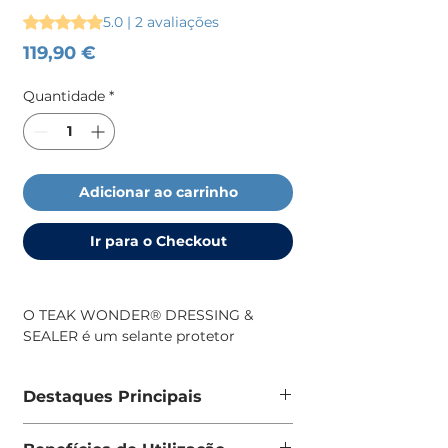
A classificação é 5.0 de 5 estrelas com base em 2 avaliaçõe
5.0 | 2 avaliações
Preço
119,90 €
Quantidade
*
Adicionar ao carrinho
Ir para o Checkout
O TEAK WONDER® DRESSING &
SEALER é um selante protetor
premium para madeira de teca,
desenvolvido para preservar o aspeto
Destaques Principais
natural da madeira e prolongar a sua
durabilidade em ambientes náuticos
Selante protetor específico para
exigentes. Ao contrário dos