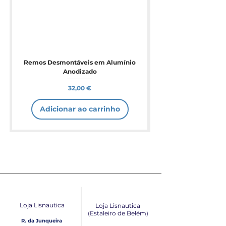
Remos Desmontáveis em Alumínio
Anodizado
Preço
32,00 €
Adicionar ao carrinho
Loja Lisnautica
Loja Lisnautica
(Estaleiro de Belém​)
R. da Junqueira