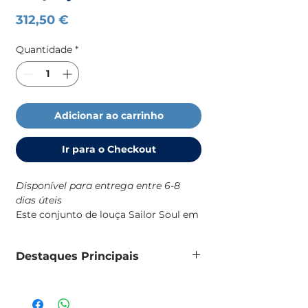
Preço
312,50 €
Quantidade
*
Adicionar ao carrinho
Ir para o Checkout
Disponível para entrega entre 6-8
dias úteis
Este conjunto de louça Sailor Soul em
melamina é uma solução prática e
resistente para o dia a dia a bordo,
Destaques Principais
com um design robusto e de
identidade náutica que combina com
Conjunto de louça em melamina
o resto da coleção Sailor Soul.
100% pura, sem BPA
Fabricado em melamina 100% pura,