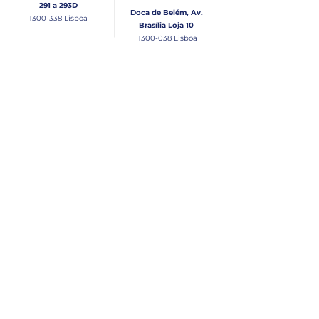
291 a 293D
Doca de Belém, Av.
1300-338
Lisboa
Brasília Loja 10
1300-038
Lisboa
Contacto
Horário
Loja Junqueira:
Seg - Sex
Tel: (+351)
213 639 084
9:00 - 13:00 | 14:30 - 18:00
Tel: (+351)
213 619 049
Chamada para a rede
Sábado (Unicamente na
loja da Junqueira)
fixa nacional
9:00 - 13:00
Loja Estaleiro de Belém:
Domingo
Tel: (+351)
939 926 305
Fechado
Email
lisnautica@gmail.com