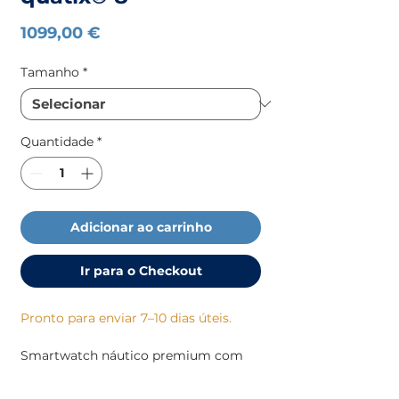
Preço
1099,00 €
Tamanho
*
Quantidade
*
Adicionar ao carrinho
Ir para o Checkout
Pronto para enviar 7–10 dias úteis.
Smartwatch náutico premium com
ecrã AMOLED brilhante, GPS
multibanda, lanterna LED integrada e