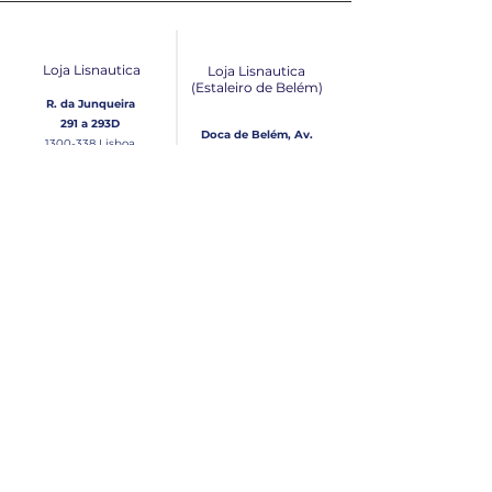
Loja Lisnautica
Loja Lisnautica
(Estaleiro de Belém​)
R. da Junqueira
291 a 293D
Doca de Belém, Av.
1300-338
Lisboa
Brasília Loja 10
1300-038
Lisboa
Contacto
Horário
Loja Junqueira:
Seg - Sex
Tel: (+351)
213 639 084
9:00 - 13:00 | 14:30 - 18:00
Tel: (+351)
213 619 049
Chamada para a rede
Sábado (Unicamente na
loja da Junqueira)
fixa nacional
9:00 - 13:00
Loja Estaleiro de Belém:
Domingo
Tel: (+351)
939 926 305
Fechado