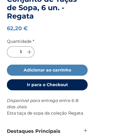
de Sopa, 6 un. -
Regata
Preço
62,20 €
Quantidade
*
Adicionar ao carrinho
Ir para o Checkout
Disponível para entrega entre 6-8
dias úteis
Esta taça de sopa da coleção Regata
da Marine Business foi desenhada
especificamente para o dia a dia a
Destaques Principais
bordo, combinando robustez, estética