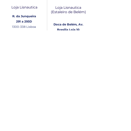
Loja Lisnautica
Loja Lisnautica
(Estaleiro de Belém​)
R. da Junqueira
291 a 293D
Doca de Belém, Av.
1300-338
Lisboa
Brasília Loja 10
1300-038
Lisboa
Contacto
Horário
Loja Junqueira:
Seg - Sex
Tel: (+351)
213 639 084
9:00 - 13:00 | 14:30 - 18:00
Tel: (+351)
213 619 049
Chamada para a rede
Sábado (Unicamente na
loja da Junqueira)
fixa nacional
9:00 - 13:00
Loja Estaleiro de Belém:
Domingo
Tel: (+351)
939 926 305
Fechado