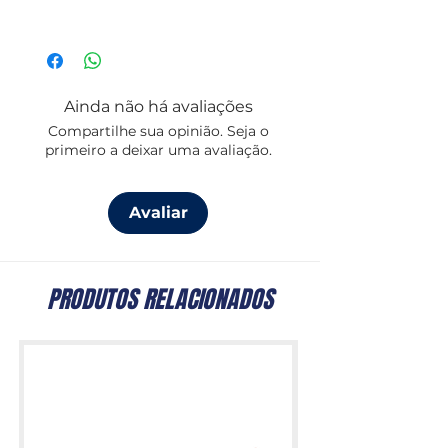
náutica e praticidade.
Design náutico exclusivo da
coleção Regata
Construção robusta pensada para
uso marítimo
Ainda não há avaliações
Capacidade de 160 gr.
Compartilhe sua opinião. Seja o
Dimensões: Ø19cm
primeiro a deixar uma avaliação.
Conjunto de 6 unidades
Design da coleção Regata, Marine
Business
Avaliar
PRODUTOS RELACIONADOS