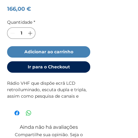
Preço
166,00 €
Quantidade
*
Adicionar ao carrinho
Ir para o Checkout
Rádio VHF que dispõe ecrã LCD
retroiluminado, escuta dupla e tripla,
assim como pesquisa de canais e
indicador dos níveis de emissão e
recepção. A sua potência é de 5W,
com redução para 1W. Com 56 canais
internacionais. O seu alcance típico
Ainda não há avaliações
em linha de vista é de 5 a 8 milhas. Ao
Compartilhe sua opinião. Seja o
flutuar em queda à água activa uma