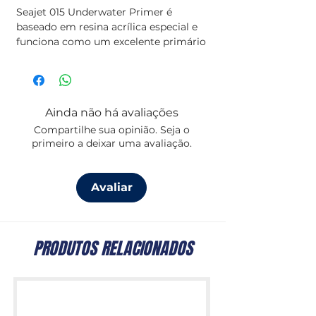
Seajet 015 Underwater Primer é
baseado em resina acrílica especial e
funciona como um excelente primário
de proteção e selante/revestimento de
barreira sobre anti-incrustantes
desconhecidos, incompatíveis e à base
de Teflon.
Ainda não há avaliações
É de secagem rápida e adere
Compartilhe sua opinião. Seja o
excelente às demãos subsequentes.
primeiro a deixar uma avaliação.
Disponível em cinza prata e
quantidades de 0.75/2.5/5lt
Avaliar
PRODUTOS RELACIONADOS