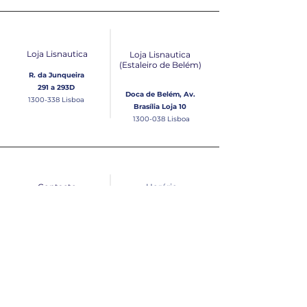
Loja Lisnautica
Loja Lisnautica
(Estaleiro de Belém​)
R. da Junqueira
291 a 293D
Doca de Belém, Av.
1300-338
Lisboa
Brasília Loja 10
1300-038
Lisboa
Contacto
Horário
Loja Junqueira:
Seg - Sex
Tel: (+351)
213 639 084
9:00 - 13:00 | 14:30 - 18:00
Tel: (+351)
213 619 049
Chamada para a rede
Sábado (Unicamente na
loja da Junqueira)
fixa nacional
9:00 - 13:00
Loja Estaleiro de Belém:
Domingo
Tel: (+351)
939 926 305
Fechado