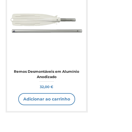
Remos Desmontáveis em Alumínio
Anodizado
Preço
32,00 €
Adicionar ao carrinho