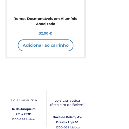
Remos Desmontáveis em Alumínio
Anodizado
Preço
32,00 €
Adicionar ao carrinho
Loja Lisnautica
Loja Lisnautica
(Estaleiro de Belém​)
R. da Junqueira
291 a 293D
Doca de Belém, Av.
1300-338
Lisboa
Brasília Loja 10
1300-038
Lisboa