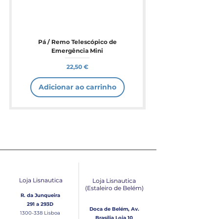
Pá / Remo Telescópico de
Emergência Mini
Preço
22,50 €
Adicionar ao carrinho
Loja Lisnautica
Loja Lisnautica
(Estaleiro de Belém​)
R. da Junqueira
291 a 293D
Doca de Belém, Av.
1300-338
Lisboa
Brasília Loja 10