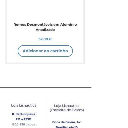
Remos Desmontáveis em Alumínio
Anodizado
Preço
32,00 €
Adicionar ao carrinho
Loja Lisnautica
Loja Lisnautica
(Estaleiro de Belém​)
R. da Junqueira
291 a 293D
Doca de Belém, Av.
1300-338
Lisboa
Brasília Loja 10