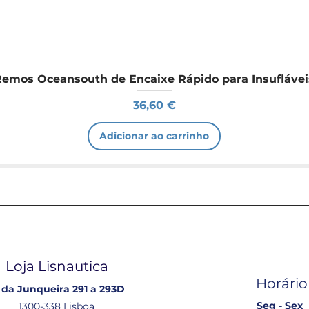
Remos Oceansouth de Encaixe Rápido para Insuflávei
Preço
36,60 €
Adicionar ao carrinho
Loja Lisnautica
Horário
 da Junqueira 291 a 293D
Seg - Sex
1300-338 Lisboa