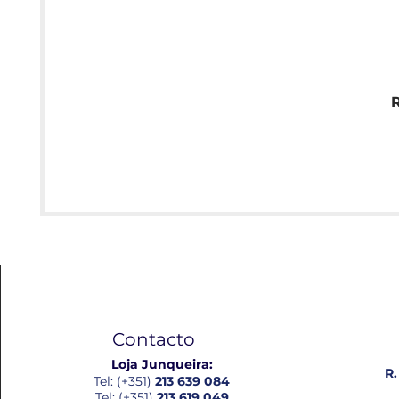
Contacto
Loja Junqueira:
R.
Tel: (+351)
213 639 084
Tel: (+351)
213 619 049