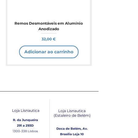
Remos Desmontáveis em Alumínio
Anodizado
Preço
32,00 €
Adicionar ao carrinho
Loja Lisnautica
Loja Lisnautica
(Estaleiro de Belém​)
R. da Junqueira
291 a 293D
Doca de Belém, Av.
1300-338
Lisboa
Brasília Loja 10