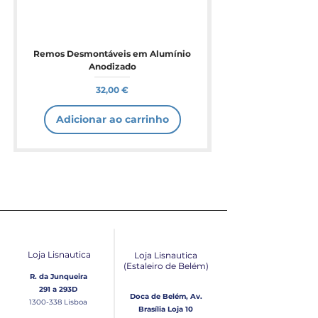
Remos Desmontáveis em Alumínio
Anodizado
Preço
32,00 €
Adicionar ao carrinho
Loja Lisnautica
Loja Lisnautica
(Estaleiro de Belém​)
R. da Junqueira
291 a 293D
Doca de Belém, Av.
1300-338
Lisboa
Brasília Loja 10