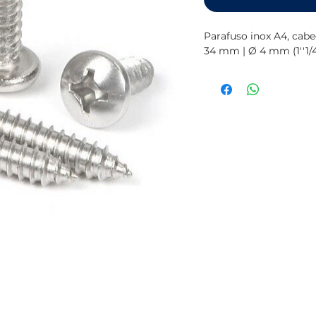
Parafuso inox A4, cab
34 mm | Ø 4 mm (1''1/